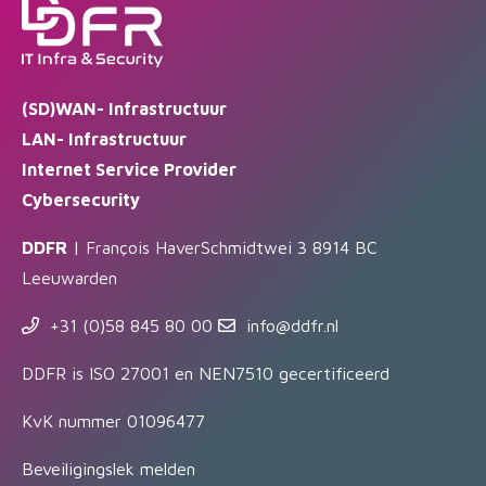
(SD)WAN- Infrastructuur
LAN- Infrastructuur
Internet Service Provider
Cybersecurity
DDFR
| François HaverSchmidtwei 3 8914 BC
Leeuwarden
+31 (0)58 845 80 00
info@ddfr.nl
DDFR is ISO 27001 en NEN7510 gecertificeerd
KvK nummer 01096477
Beveiligingslek melden