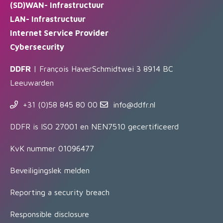
(SD)WAN- Infrastructuur
LAN- Infrastructuur
Internet Service Provider
Cybersecurity
DDFR
| François HaverSchmidtwei 3 8914 BC
Leeuwarden
+31 (0)58 845 80 00
info@ddfr.nl
DDFR is ISO 27001 en NEN7510 gecertificeerd
KvK nummer 01096477
Beveiligingslek melden
Reporting a security breach
Responsible disclosure