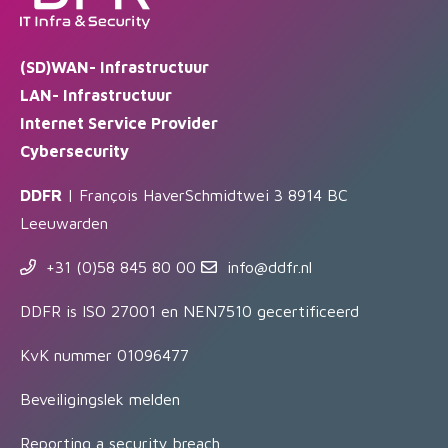
(SD)WAN- Infrastructuur
LAN- Infrastructuur
Internet Service Provider
Cybersecurity
DDFR
| François HaverSchmidtwei 3 8914 BC
Leeuwarden
+31 (0)58 845 80 00
info@ddfr.nl
DDFR is ISO 27001 en NEN7510 gecertificeerd
KvK nummer 01096477
Beveiligingslek melden
Reporting a security breach