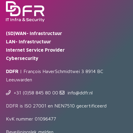
(SD)WAN- Infrastructuur
LAN- Infrastructuur
Internet Service Provider
Cybersecurity
DDFR
| François HaverSchmidtwei 3 8914 BC
Leeuwarden
+31 (0)58 845 80 00
info@ddfr.nl
DDFR is ISO 27001 en NEN7510 gecertificeerd
KvK nummer 01096477
Beveiligingslek melden